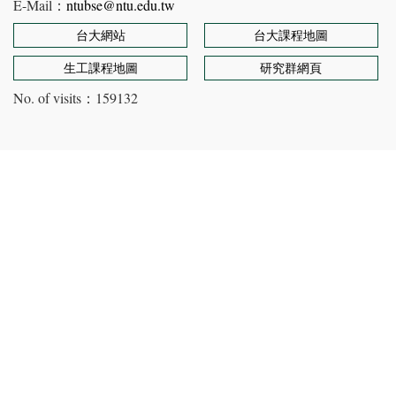
E-Mail：
ntubse@ntu.edu.tw
台大網站
台大課程地圖
生工課程地圖
研究群網頁
No. of visits：
159132
Copyright © Department of Bioenvironmental Systems
Engineering, NTU. All rights reserved
Designed by 五號館有限公司