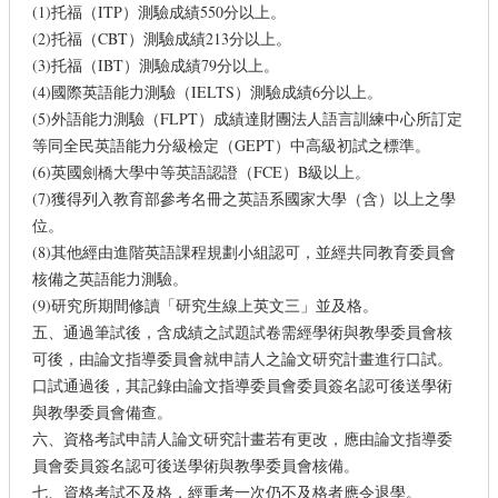
(1)托福（ITP）測驗成績550分以上。
(2)托福（CBT）測驗成績213分以上。
(3)托福（IBT）測驗成績79分以上。
(4)國際英語能力測驗（IELTS）測驗成績6分以上。
(5)外語能力測驗（FLPT）成績達財團法人語言訓練中心所訂定
等同全民英語能力分級檢定（GEPT）中高級初試之標準。
(6)英國劍橋大學中等英語認證（FCE）B級以上。
(7)獲得列入教育部參考名冊之英語系國家大學（含）以上之學
位。
(8)其他經由進階英語課程規劃小組認可，並經共同教育委員會
核備之英語能力測驗。
(9)研究所期間修讀「研究生線上英文三」並及格。
五、通過筆試後，含成績之試題試卷需經學術與教學委員會核
可後，由論文指導委員會就申請人之論文研究計畫進行口試。
口試通過後，其記錄由論文指導委員會委員簽名認可後送學術
與教學委員會備查。
六、資格考試申請人論文研究計畫若有更改，應由論文指導委
員會委員簽名認可後送學術與教學委員會核備。
七、資格考試不及格，經重考一次仍不及格者應令退學。