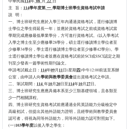
114
08
22
中華民國
年
月
日
114
學年度第
一
學期博士班學生資格考試申請
主 旨：
說 明：
一、博士班研究生應於入學三年內通過資格考試，逕行修讀博
士學位之學生得延長一年；並應於資格考試之前或資格考試當
學期完成應修最低畢業學分，方可進行資格考試。(以入學考試
入學之博士生至少應修畢28學分，碩士逕行修讀博士學位者至
少修畢34學分，學士逕行修讀博士學位者至少修畢42學分)。學
士逕行修讀博士學位者並應在資格考試前於SCI或SSCI認定之期
刊至少發表一篇學術性期刊論文。
114
09
11
四
申請考試截止日：
年
月
日(星期
)中午12:00前送至系辦
學術與教學委員會
公室，由申請人向
提出資格考試之申請。
114
10
20
114
10
27
二、筆試期間：
年
月
日至
年
月
日。
三、博士班研究生應應具備本系至少三類基礎領域，且各類至
少一門相關課程。
四、博士班研究生資格考試前應通過全民英語能力分級檢定中
高級初試，但提出其他外語能力證明，且經學術與教學委員會
認可者，得視為同等外語能力，同等外語能力認可對照如下。
103
學年度
(一)
以後入學之學生：