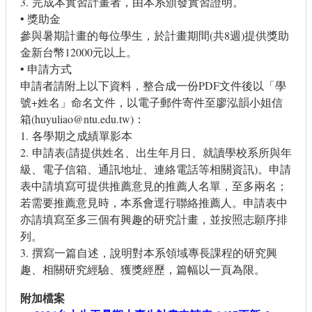
3. 完成本實習計畫者，由本系頒發實習證明。
• 獎助金
參與暑期計畫的每位學生，於計畫期間(共8週)提供獎助
金新台幣12000元以上。
• 申請方式
申請者請附上以下資料，整合成一份PDF文件後以「學
號+姓名」命名文件，以電子郵件寄件至廖泓韻小姐信
箱(
huyuliao@ntu.edu.tw
)：
1. 各學期之成績單影本
2. 申請表(請提供姓名、出生年月日、就讀學校系所與年
級、電子信箱、通訊地址、連絡電話等相關資訊)。申請
表中請填寫可提供推薦意見的推薦人名單，至多兩名；
若需要推薦意見時，本系會逕行聯絡推薦人。申請表中
亦請填寫至多三個有興趣的研究計畫，並按照志願序排
列。
3. 撰寫一篇自述，說明對本系領域專長課程的研究興
趣、相關研究經驗、獲獎經歷，篇幅以一頁為限。
附加檔案