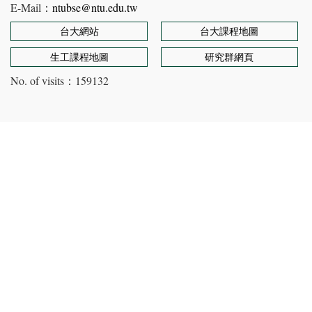
E-Mail：
ntubse@ntu.edu.tw
台大網站
台大課程地圖
生工課程地圖
研究群網頁
No. of visits：
159132
Copyright © Department of Bioenvironmental Systems
Engineering, NTU. All rights reserved
Designed by 五號館有限公司