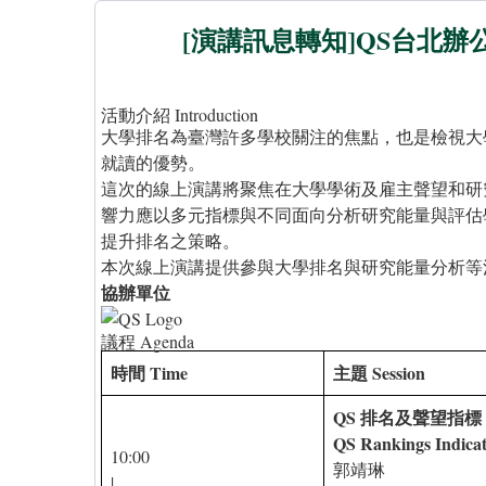
[演講訊息轉知]QS台北辦
活動介紹 Introduction
大學排名為臺灣許多學校關注的焦點，也是檢視大
就讀的優勢。
這次的線上演講將聚焦在大學學術及雇主聲望和研
響力應以多元指標與不同面向分析研究能量與評估
提升排名之策略。
本次線上演講提供參與大學排名與研究能量分析等
協辦單位
議程 Agenda
時間 Time
主題 Session
QS 排名及聲望指標
QS Rankings Indicat
10:00
郭靖琳
|