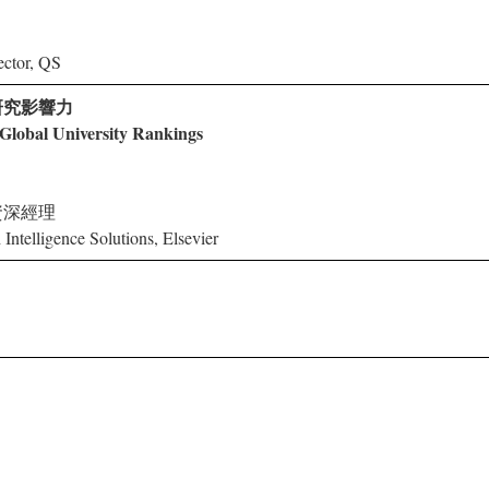
ector, QS
研究影響力
Global University Rankings
資深經理
Intelligence Solutions, Elsevier