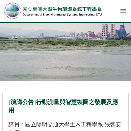
menu
[演講公告]行動測量與智慧製圖之發展及應
用
講員：國立陽明交通大學
土木工程學系 張智安