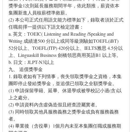
獎學金1次則延長服務期間半年，依此類推，薪資依本
集團新進人員核薪標準敘薪。
(2) 本公司正式任用語文能力標準如下，錄取者須於正式
任職前擇一提供以下語文檢定證書：
a. 英文：TOEIC( Listening and Reading /Speaking and
Writing 成績達500 分以上或同等級測驗如TOEFL(iBT)
52分以上、TOEFL(ITP) 420分以上、IELTS雅思 4.5分以
上、Linguaskill Business 劍橋領思商用英語B1 以上等。
b. 日文：JLPT-N3以上
九、 追償獎學金
1. 錄取者如有下列情事，喪失領取獎學金之資格，本集
團即停止發給獎學金，並追償已領取之全額獎學金。
(1) 申請保留學籍、延畢、休退學或被學校記小過(含)以
上之處分。
(2) 申請資料內含虛偽造假且經查證屬實者。
(3) 同時領取其他具服務義務之獎學金或負有服務義務
者。
(4) 畢業後（含役畢）1個月內未至本集團任職或服務期