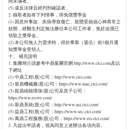
間未滿者。
(5) 違反法律且經判刑確認者。
2. 錄取者如有下列情事，得免償獎學金
(1) 因意外事故、疾病導致傷亡、肢體受損或心神異常之
狀態，經醫生判定無法勝任本公司工作者，免於追償已
領取之獎學金。
(2) 本公司無人力需求時，得於畢業（退伍）前3個月通
知獎學金受領人。
十、 補充說明
1. 集團簡介請參考中鼎集團官網
http://www.ctci.com
及以
下網址
(1) 中鼎工程(股)公司：
http://www.ctci.com
(2) 俊鼎機械廠(股)公司：
https://www.mac.ctci.com/
(3) 崑鼎綠能環保(股)公司及其子公司：
https://www.ecove.com/
(4) 新鼎系統(股)公司：
http://www.asi.ctci.com/
(5) 益鼎工程(股)公司：
https://www.sec.ctci.com/
(6) 萬鼎工程服務(股)公司：
https://www.rei.ctci.com/
2. 凡提出申請者，視為同意上述辦法各項內容。