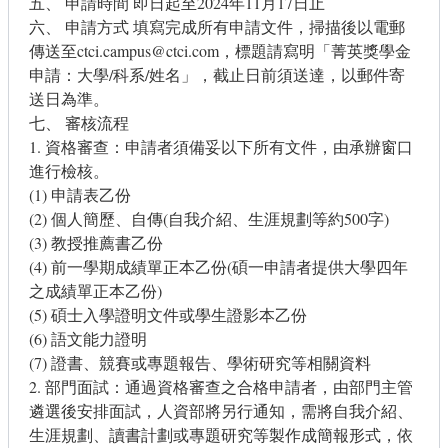
五、 申請時間 即日起至2024年11月17日止
六、 申請方式 填寫完成所有申請文件，掃描後以電郵
傳送至ctci.campus@ctci.com，標題請寫明「菁英獎學金
申請：大學/科系/姓名」，截止日前須送達，以郵件寄
送日為準。
七、 審核流程
1. 資格審查：申請者須備妥以下所有文件，由承辦窗口
進行檢核。
(1) 申請表乙份
(2) 個人簡歷、自傳(自我介紹、生涯規劃等約500字)
(3) 教授推薦書乙份
(4) 前一學期成績單正本乙份(碩一申請者提供大學四年
之成績單正本乙份)
(5) 碩士入學證明文件或學生證影本乙份
(6) 語文能力證明
(7) 證書、競賽或專題報告、學術研究等相關資料
2. 部門面試：通過資格審查之合格申請者，由部門主管
遴選後安排面試，人資部將另行通知，需將自我介紹、
生涯規劃、讀書計劃或專題研究等製作成簡報形式，依