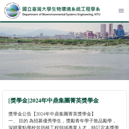
menu
[獎學金]2024年中鼎集團菁英獎學金
獎學金公告【2024年中鼎集團菁英獎學金】
一、 目的 為招募優秀學生，獎勵青年學子敦品勵學，
深耕重點學校並培植工程領域專業人才，特訂定本獎學