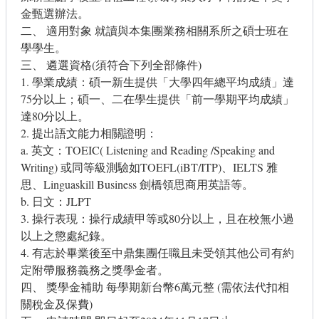
金甄選辦法。
二、 適用對象 就讀與本集團業務相關系所之碩士班在
學學生。
三、 遴選資格(須符合下列全部條件)
1. 學業成績：碩一新生提供「大學四年總平均成績」達
75分以上；碩一、二在學生提供「前一學期平均成績」
達80分以上。
2. 提出語文能力相關證明：
a. 英文：TOEIC( Listening and Reading /Speaking and
Writing) 或同等級測驗如TOEFL(iBT/ITP)、IELTS 雅
思、Linguaskill Business 劍橋領思商用英語等。
b. 日文：JLPT
3. 操行表現：操行成績甲等或80分以上，且在校無小過
以上之懲處紀錄。
4. 有志於畢業後至中鼎集團任職且未受領其他公司有約
定附帶服務義務之獎學金者。
四、 獎學金補助 每學期新台幣6萬元整 (需依法代扣相
關稅金及保費)