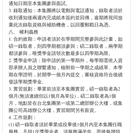
通知日期至本集團參與面試。
3. 錄取通知：本集團將以電郵與電話通知，錄取者須於
收到通知後兩週內完成紙本簽約並回傳，逾期將視同放
棄此次錄取資格與補助機會，以回覆郵戳日為憑。
八、 權利義務
1. 合約效期：申請者須於在學期間完整參與此計畫，如
碩一錄取者，則四學期都須參與；碩二錄取者，兩學期
都須參與，唯獎學金請領次數最多以四學期為限。
2. 獎學金申請：除申請的第一學期外，每學期需依人資
部承辦人員之聯繫通知，檢附前一學期之成績單、本學
期在學證明，於開學一個月內提交，審核資格符合後續
發該學期獎學金。
3. 實習規劃：畢業前須至本集團實習，碩一錄取者為2
個月(無須連續但以1個月為單位)，碩二錄取者為1個
月，地點皆在台北集團第一或第二總部辦公大樓，或集
團公司高雄辦公大樓，實習期間另有薪資。
4. 工作規劃：
(1) 碩一錄取者須於畢業或役畢後1個月內至本集團任職
服務，凡領1次獎學金者，須服務滿半年，而後每增領