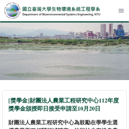
menu
[獎學金]財團法人農業工程研究中心112年度
獎學金頒授即日接受申請至10月20日
財團法人農業工程研究中心為鼓勵在學學生選