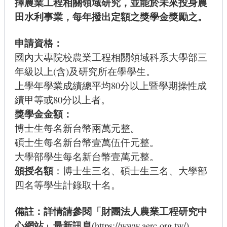
擇農業工程相關領域研究，並能於未來投身農
田水利事業，每年撥出定額之
獎學金
獎勵之。
申請資格：
國內大專院校農業工程相關領域科系大學部三
年級以上(含)及研究所在學學生。
上學年學業成績總平均80分以上暨學期操性成
績甲等或80分以上者。
獎學金
金額：
博士生每名新台幣兩萬元整。
碩士生每名新台幣壹萬伍仟元整。
大學部學生每名新台幣壹萬元整。
頒授名額
：博士生三名、碩士生三名、大學部
四名等學生計錄取十名。
備註：
詳情請參閱「
財團法人農業工程研究中
心網站」最新訊息(
https://www.aerc.org.tw/
)