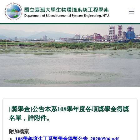
menu
[獎學金]公告本系108學年度各項獎學金得獎
名單，詳附件。
附加檔案
108學年度生工系獎學金得獎公告_20200506.pdf