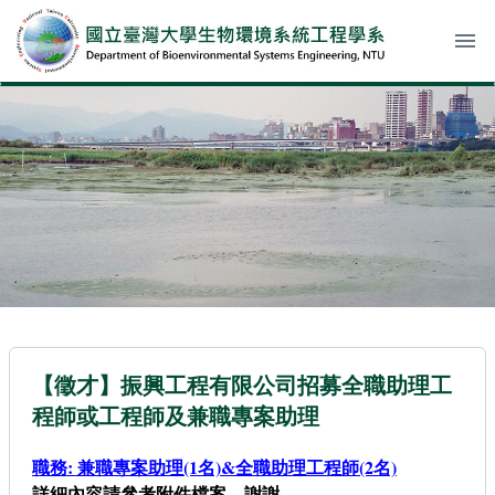
menu
【徵才】振興工程有限公司招募全職助理工
程師或工程師及兼職專案助理
職務: 兼職專案助理(1名)&全職助理工程師(2名)
詳細內容請參考附件檔案，謝謝。