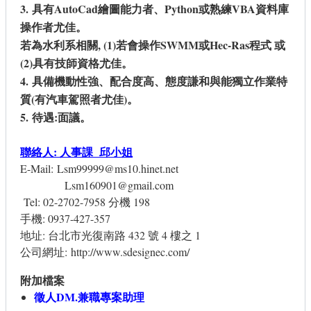
3.
具有
AutoCad
繪圖能力者、
Python
或熟練
VBA
資料庫
操作者尤佳。
若為水利系相關
, (1)
若會操作
SWMM
或
Hec-Ras
程式 或
(2)
具有技師資格尤佳。
4.
具備機動性強、配合度高、態度謙和與能獨立作業特
質
(
有汽車駕照者尤佳
)
。
5.
待遇
:
面議。
聯絡人: 人事課 邱小姐
E-Mail:
Lsm99999@ms10.hinet.net
Lsm160901@gmail.com
Tel: 02-2702-7958 分機 198
手機: 0937-427-357
地址: 台北市光復南路 432 號 4 樓之 1
公司網址:
http://www.sdesignec.com/
附加檔案
徵人DM.兼職專案助理