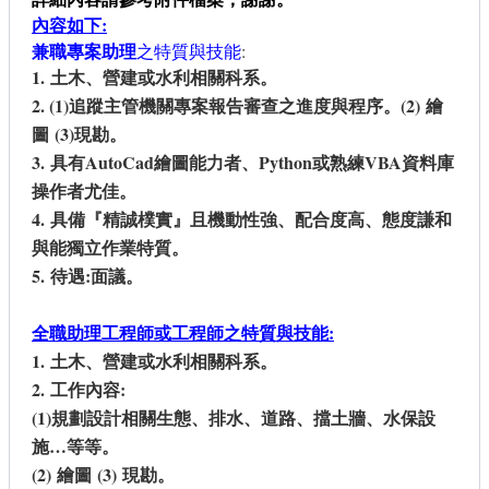
內容如下:
兼職專案助理
之特質與技能
:
1.
土木、營建或水利相關科系。
2. (1)
追蹤主管機關專案報告審查之進度與程序。
(2)
繪
圖
(3)
現勘。
3.
具有
AutoCad
繪圖能力者、
Python
或熟練
VBA
資料庫
操作者尤佳。
4.
具備『精誠樸實』且機動性強、配合度高、態度謙和
與能獨立作業特質。
5.
待遇
:
面議。
全職助理工程師或工程師之特質與技能
:
1.
土木、營建或水利相關科系。
2.
工作內容
:
(1)
規劃設計相關生態、排水、道路、擋土牆、水保設
施
…
等等。
(
2)
繪圖
(3)
現勘。