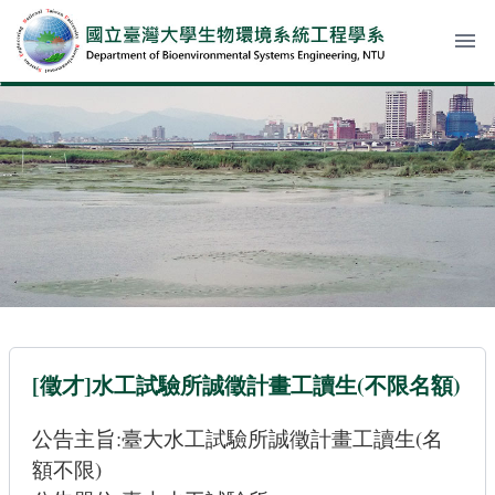
menu
[徵才]水工試驗所誠徵計畫工讀生(不限名額)
公告主旨:臺大水工試驗所誠徵計畫工讀生(名
額不限)