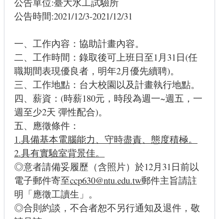
公告單位:臺大水工試驗所
公告時間:2021/12/3-2021/12/31
一、工作內容：協助計畫內容。
二、工作時間：錄取後可上班日至1月31日(任
職期間表現優良者，明年2月優先續聘)。
三、工作地點：台大校園以及計畫執行地點。
四、薪資：(時薪180元，時段為週一~週五，一
週至少2天 彈性配合)。
五、應徵條件：
1.具備基本電腦能力、守時盡責、態度積極。
2.具有實驗室背景佳。
◎意者請備妥履歷（含照片）於12月31日前以
電子郵件寄至
ccp630@ntu.edu.tw
郵件主旨請註
明「應徵工讀生」。
◎合則約談，不合者恕不另行通知及退件，敬