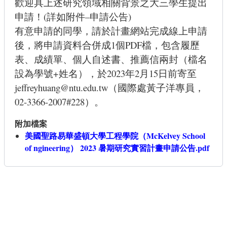
歡迎具上述研究領域相關背景之大三學生提出
申請！(詳如附件–申請公告)
有意申請的同學，請於
計畫網站
完成
線上申請
後，將申請資料合併成1個PDF檔，包含履歷
表、成績單、個人自述書、推薦信兩封（檔名
設為學號+姓名），於2023年2月15日前寄至
jeffreyhuang@ntu.edu.tw
（國際處黃子洋專員，
02-3366-2007#228）。
附加檔案
美國聖路易華盛頓大學工程學院（McKelvey School
of ngineering） 2023 暑期研究實習計畫申請公告.pdf