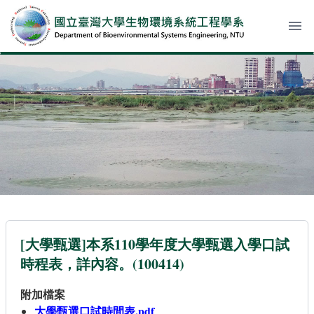
menu
[大學甄選]本系110學年度大學甄選入學口試
時程表，詳內容。(100414)
附加檔案
大學甄選口試時間表.pdf