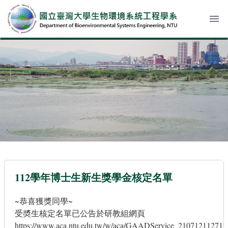
menu
112學年博士生新生獎學金核定名單
~恭喜獲獎同學~
受奬生核定名單已公告於研教組網頁
https://www.aca.ntu.edu.tw/w/aca/GAADService_21071211271