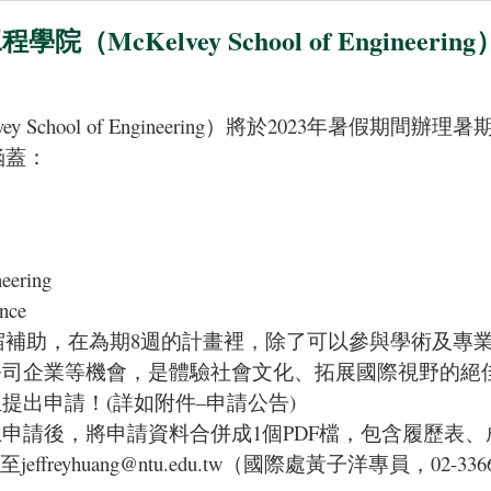
cKelvey School of Engineeri
hool of Engineering）將於2023年暑假期間辦理
暑
涵蓋：
eering
ence
與食宿補助，在為期8週的計畫裡，除了可以參與學術及
公司企業等機會，是體驗社會文化、拓展國際視野的絕
提出申請！(詳如附件–申請公告)
上申請
後，將申請資料合併成1個PDF檔，包含履歷表
寄至
jeffreyhuang@ntu.edu.tw
（國際處黃子洋專員，02-3366-