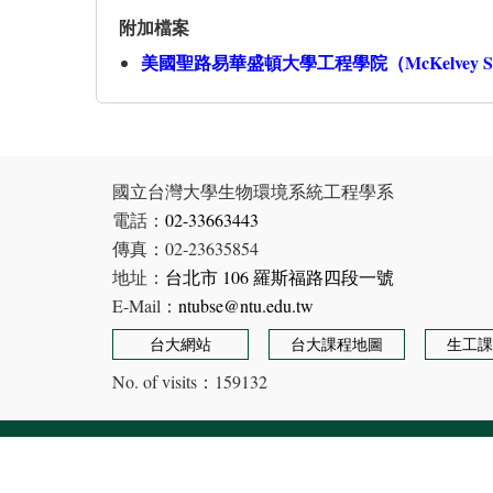
附加檔案
美國聖路易華盛頓大學工程學院（McKelvey Schoo
國立台灣大學生物環境系統工程學系
電話：
02-33663443
傳真：02-23635854
地址：
台北市 106 羅斯福路四段一號
E-Mail：
ntubse@ntu.edu.tw
台大網站
台大課程地圖
生工課
No. of visits：
159132
Copyright © Department of Bioenvironmental Systems 
Designed by 五號館有限公司