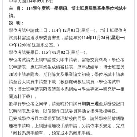
114
09
19
中華民國
年
月
日
主
旨
：
114
學年度第一學期碩、博士班應屆畢業生學位考試申
請。
說
明
：
114
12
01
學位考試申請截止日：
年
月
日(星期一)。(博士班學位考
114
年11
月24
日(
星期一)
試資料需提送系學委會審查，請提早於
中午12:00
前送至系公室。)
115
02
02
學位考試完畢日:
年
月
日(星期一)。
學位考試請先上網申請並列印申請表。需繳交資料為：學位考
試申請表、應屆畢業生成績審核表、歷年成績單；博士班需另
加送申請表附表、期刊論文及畢業論文初稿；學位考試申請表
請至台大網頁申請並下載（教務處研教組網頁→學位考試申
請；博士班申請表附表請至本系網站→學生專區→研究所→相
關資料下載）。
前三週
欲舉行學位考之同學，請最晚於口試日期
至系辦登記口
試時間表及場地，以便製作口試委員聘函交指導教授轉送。
已完成學位考且本學期要辦理離校的同學，請於學校開放網路
離校申請時，上網辦理離校手續申請，另請依本系規定，完成
「離校系所手續單」，始完成本系離系手續。