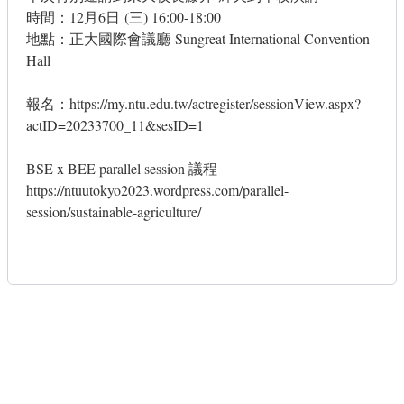
時間：
12
月
6
日
(
三
) 16:00-18:00
地點：正大國際會議廳
Sungreat International Convention
Hall
報名：
https://my.ntu.edu.tw/actregister/sessionView.aspx?
actID=20233700_11&sesID=1
BSE x BEE parallel session 議程
https://ntuutokyo2023.wordpress.com/parallel-
session/sustainable-agriculture/