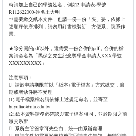
時請加上自己的學號姓名，例如2.申請表-學號
R112622000-姓名王大明
**需要繳交紙本文件，也請一份一份「夾」妥，依據上
述順序依序排列，請勿用釘書機裝訂，方便系、院系作
業。
★除分開的pdf以外，還需要一份合併的pdf，合併的檔
案請命名為「馬保之先生紀念獎學金申請人XXX學號
XXXXXXXXX」
注意事項：
 請於申請期限前以「紙本+電子檔案」方式繳交，逾
期或者缺件將不受理
(1).電子檔案檔名請依據上述規定命名，並寄至
huyuliao@ntu.edu.tw
(2).紙本資料請務必確認與電子檔案相同，並於期限之前
繳交系辦
 系所主管簽章可先空白，統一由系辦處理
 申請文件如需要於審核後取回請事先告知，無特別告