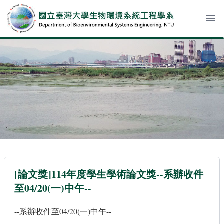
menu
[論文獎]114年度學生學術論文獎--系辦收件
至04/20(一)中午--
--系辦收件至04/20(一)中午--