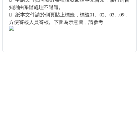
知則由系辦處理不退還。
 紙本文件請於側頁貼上標籤，標號01、02、03…09，
方便審核人員審核。下圖為示意圖，請參考