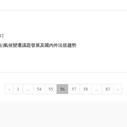
12
告]氣候變遷議題發展及國內外法規趨勢
‹
1
...
54
55
56
57
58
...
83
›