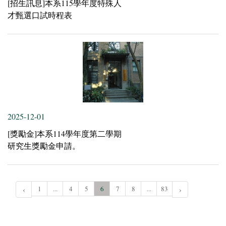
[招生訊息]本系115學年度特殊人
才甄選口試時程表
2025-12-01
[獎勵金]本系114學年度第二學期
研究生獎勵金申請。
‹
1
...
4
5
6
7
8
...
83
›