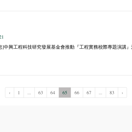
21
訊息]中興工程科技研究發展基金會推動『工程實務校際專題演講』
‹
1
...
63
64
65
66
67
...
83
›