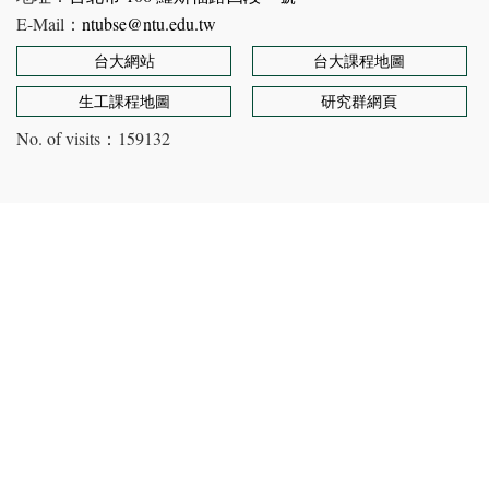
E-Mail：
ntubse@ntu.edu.tw
台大網站
台大課程地圖
生工課程地圖
研究群網頁
No. of visits：
159132
Copyright © Department of Bioenvironmental Systems
Engineering, NTU. All rights reserved