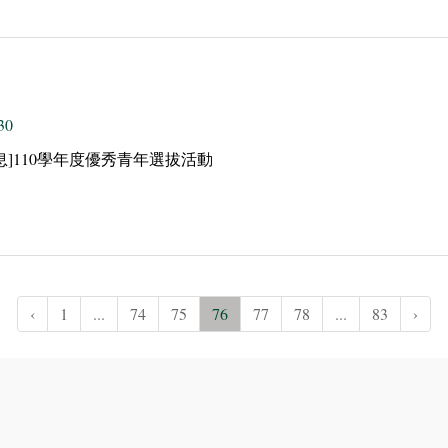
30
息]110學年度優秀青年選拔活動
‹
1
...
74
75
76
77
78
...
83
›