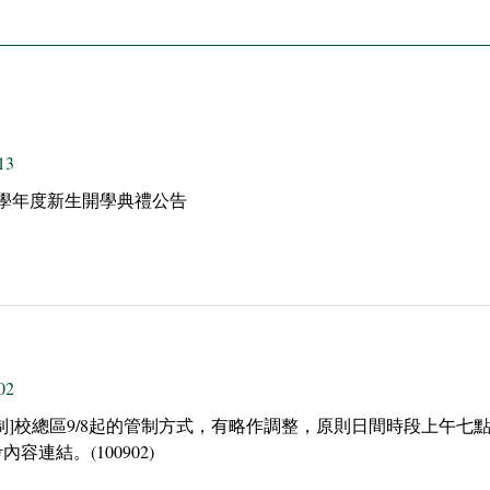
13
0學年度新生開學典禮公告
02
制]校總區9/8起的管制方式，有略作調整，原則日間時段上午
容連結。(100902)