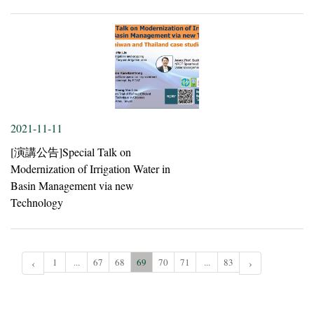
2021-11-11
[演講公告]Special Talk on
Modernization of Irrigation Water in
Basin Management via new
Technology
‹
1
...
67
68
69
70
71
...
83
›